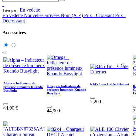
-
En vedette
Trier par :
En vedette
Nouvelles arrivées
Nom (A-Z)
Prix - Croissant
Prix -
Décroissant
Accessoires
Alpha – Indicateur de
RJ45 1m – Câble Ethernet
Omega – Indicateur de
R
présence lumineux Kuando
présence lumineux Kuando
C
Busylight
Busylight
E
2,20
€
44,90
€
44,90
€
2