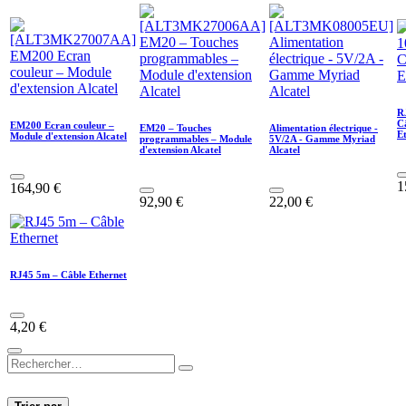
R
C
EM200 Ecran couleur –
EM20 – Touches
Alimentation électrique -
E
Module d'extension Alcatel
programmables – Module
5V/2A - Gamme Myriad
d'extension Alcatel
Alcatel
1
164,90
€
92,90
€
22,00
€
RJ45 5m – Câble Ethernet
4,20
€