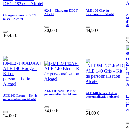
82x4 – Chargeur DECT
ALE-100 Clavier
Alcatel
d’extension – Alcatel
A
Chargeur bureau DECT
M
82xx – Alcatel
d'
Al
30,90
€
44,90
€
10,43
€
2
ALE 140 Bleu – Kit de
ALE 140 Gris – Kit de
personnalisation Alcatel
ALE 140 Rouge – Kit de
Ho
personnalisation Alcatel
personnalisation Alcatel
c
/ 
H
Al
54,00
€
54,00
€
54,00
€
2