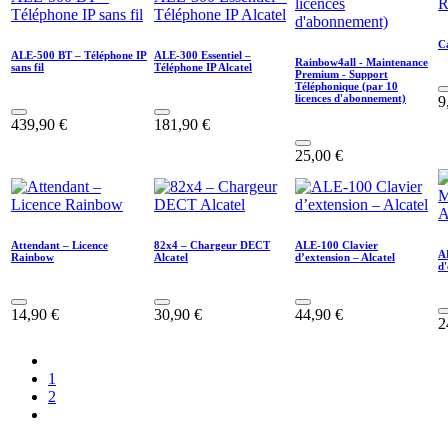
C
ALE-500 BT – Téléphone IP
ALE-300 Essentiel –
Rainbow4all - Maintenance
sans fil
Téléphone IP Alcatel
Premium - Support
Téléphonique (par 10
licences d'abonnement)
9
439,90
€
181,90
€
25,00
€
Attendant – Licence
82x4 – Chargeur DECT
ALE-100 Clavier
A
Rainbow
Alcatel
d’extension – Alcatel
d'
14,90
€
30,90
€
44,90
€
2
1
2