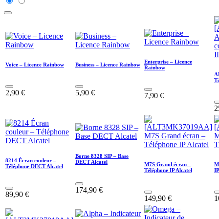
Enterprise – Licence
Voice – Licence Rainbow
Business – Licence Rainbow
Rainbow
A
Té
2,90
€
5,90
€
7,90
€
2
Borne 8328 SIP – Base
8214 Écran couleur –
DECT Alcatel
M7S Grand écran –
M
Téléphone DECT Alcatel
Téléphone IP Alcatel
IP
174,90
€
89,90
€
149,90
€
1