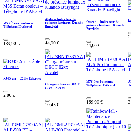
Alpha – Indicateur de
R
Omega – Indicateur de
présence lumineux Kuando
M5S Écran couleur –
présence lumineux Kuando
Busylight
Téléphone IP Alcatel
Busylight
2
44,90
€
139,90
€
44,90
€
RJ45 2m – Câble Ethernet
M7S Pro Premium –
A
Chargeur bureau DECT
Téléphone IP Alcatel
Té
82xx – Alcatel
2,80
€
169,90
€
3
10,43
€